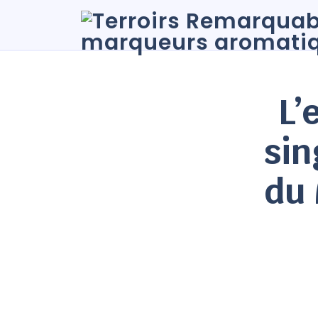
L’
sin
du 