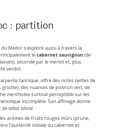
c : partition
du Médoc s'explore aussi à travers la
rincipalement le
cabernet sauvignon
(de
assés), secondé par le merlot et, plus
tit verdot.
harpente tannique, offre des notes nettes de
is griotte), des nuances de poivron vert, de
uche mentholée surtout perceptible sur les
phénolique incomplète. Son affinage donne
t de
tabac blond
.
e les arômes de fruits rouges mûrs (prune,
ère l’austérité initiale du cabernet et