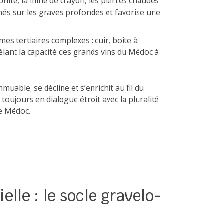
phite, la mine de crayon, les pierres chaudes
nés sur les graves profondes et favorise une
mes tertiaires complexes : cuir, boîte à
vélant la capacité des grands vins du Médoc à
muable, se décline et s’enrichit au fil du
toujours en dialogue étroit avec la pluralité
le Médoc.
lle : le socle gravelo-