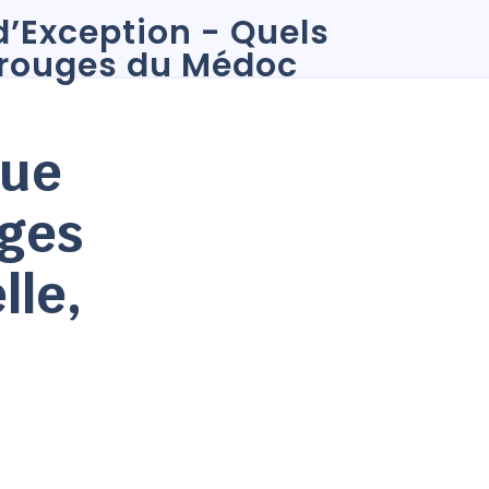
que
uges
lle,