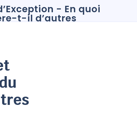
et
 du
tres