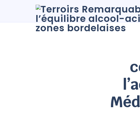
c
l’
Méd